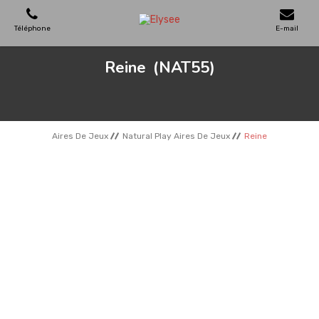
Téléphone
E-mail
Reine
(NAT55)
AIRES DE JEUX
MAISONS EN BOIS
Aires De Jeux
Natural Play Aires De Jeux
Reine
MOBILIERS URBAINS
SKATEPARKS
TERRAINS DE SPORT
REFERENCES