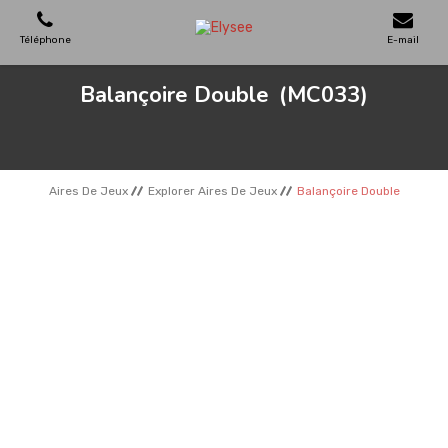
Téléphone
E-mail
Balançoire Double
(MC033)
AIRES DE JEUX
MAISONS EN BOIS
Aires De Jeux
Explorer Aires De Jeux
Balançoire Double
MOBILIERS URBAINS
SKATEPARKS
TERRAINS DE SPORT
REFERENCES